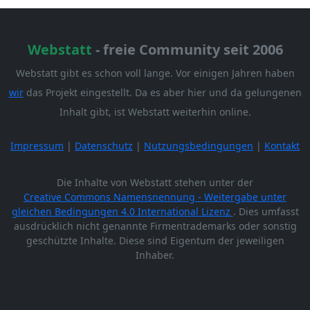
Webstatt
- freie Community seit 2006
Webstatt gibt es schon voll lange. Vor einigen Jahren haben
wir
das Projekt eingestellt. Da es aber hier und da gelungenen
Inhalt gibt, ist Webstatt weiterhin online.
Impressum
|
Datenschutz
|
Nutzungsbedingungen
|
Kontakt
Die Inhalte von Webstatt stehen unter der
Creative Commons Namensnennung - Weitergabe unter
gleichen Bedingungen 4.0 International Lizenz
. Dies umfasst
ausdrücklich nicht genannte Firmentrademarks oder sonstig
geschützte Inhalte. Diese sind Eigentum der jeweiligen
Inhaber.