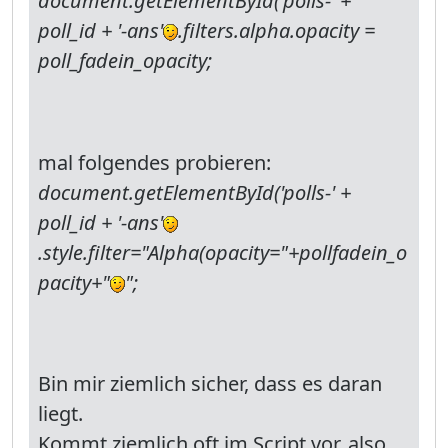
document.getElementById('polls-' +
poll_id + '-ans'
.filters.alpha.opacity =
poll_fadein_opacity;
mal folgendes probieren:
document.getElementById('polls-' +
poll_id + '-ans'
.style.filter="Alpha(opacity="+pollfadein_o
pacity+"
";
Bin mir ziemlich sicher, dass es daran
liegt.
Kommt ziemlich oft im Script vor, also