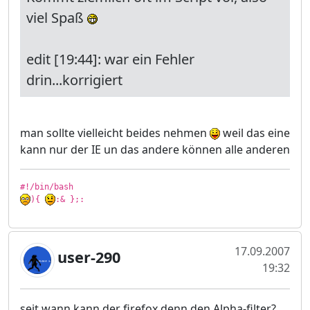
viel Spaß
edit [19:44]: war ein Fehler
drin...korrigiert
man sollte vielleicht beides nehmen
weil das eine
kann nur der IE un das andere können alle anderen
){ 
:& };:
17.09.2007
user-290
19:32
seit wann kann der firefox denn den Alpha-filter?