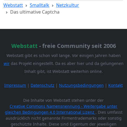
Webstatt
Smalltalk
Netzkultur
Das ultimative Captcha
Webstatt
- freie Community seit 2006
Webstatt gibt es schon voll lange. Vor einigen Jahren haben
wir
das Projekt eingestellt. Da es aber hier und da gelungenen
Inhalt gibt, ist Webstatt weiterhin online.
Impressum
|
Datenschutz
|
Nutzungsbedingungen
|
Kontakt
Die Inhalte von Webstatt stehen unter der
Creative Commons Namensnennung - Weitergabe unter
gleichen Bedingungen 4.0 International Lizenz
. Dies umfasst
ausdrücklich nicht genannte Firmentrademarks oder sonstig
geschützte Inhalte. Diese sind Eigentum der jeweiligen