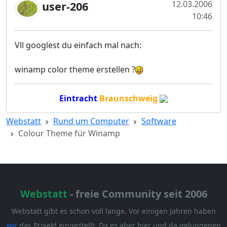
12.03.2006
user-206
10:46
Vll googlest du einfach mal nach:
winamp color theme erstellen ?
Eintracht
Braunschweig
Webstatt
Rund um Computer
Software
Colour Theme für Winamp
Webstatt
- freie Community seit 2006
Webstatt gibt es schon voll lange. Vor einigen Jahren haben
wir
das Projekt eingestellt. Da es aber hier und da gelungenen