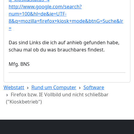
http://www.google.com/search?
num=100&hl=de&ie=UTF-
8&q=mozilla+firefox+kiosk+mode&btnG=Suche&lr
=
Das sind Links die ich auf anhieb gefunden habe,
schau mal ob du was brauchbares findest.
Mfg. BNS
Webstatt
Rund um Computer
Software
Firefox bzw. IE Vollbild und nicht schließbar
("Kioskbetrieb")