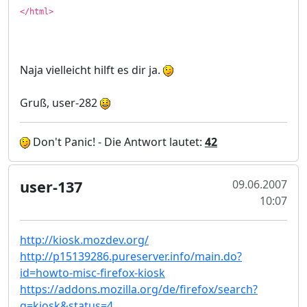
</html>
Naja vielleicht hilft es dir ja.
Gruß, user-282
Don't Panic! - Die Antwort lautet:
42
user-137
09.06.2007
10:07
http://kiosk.mozdev.org/
http://p15139286.pureserver.info/main.do?
id=howto-misc-firefox-kiosk
https://addons.mozilla.org/de/firefox/search?
q=kiosk&status=4