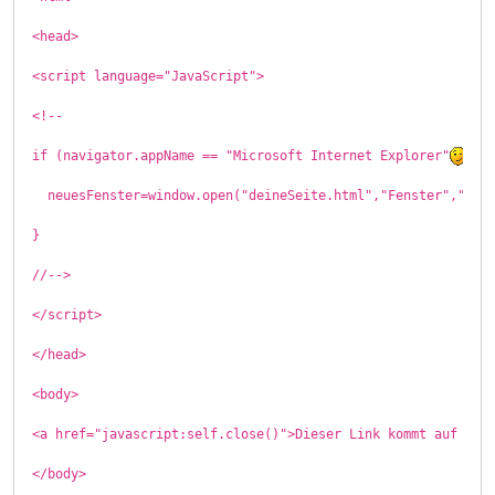
<head>
<script language="JavaScript">
<!--
if (navigator.appName == "Microsoft Internet Explorer"
 { 
  neuesFenster=window.open("deineSeite.html","Fenster","ful
}
//-->
</script>
</head>
<body>
<a href="javascript:self.close()">Dieser Link kommt auf dei
</body>