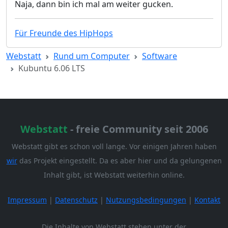
Naja, dann bin ich mal am weiter gucken.
Für Freunde des HipHops
Webstatt
Rund um Computer
Software
Kubuntu 6.06 LTS
Webstatt
- freie Community seit 2006
Webstatt gibt es schon voll lange. Vor einigen Jahren haben
wir
das Projekt eingestellt. Da es aber hier und da gelungenen
Inhalt gibt, ist Webstatt weiterhin online.
Impressum
|
Datenschutz
|
Nutzungsbedingungen
|
Kontakt
Die Inhalte von Webstatt stehen unter der