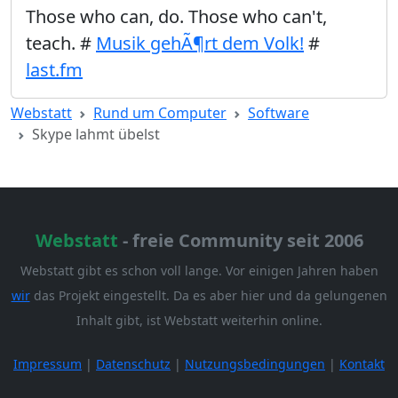
Those who can, do. Those who can't,
teach. #
Musik gehÃ¶rt dem Volk!
#
last.fm
Webstatt
Rund um Computer
Software
Skype lahmt übelst
Webstatt
- freie Community seit 2006
Webstatt gibt es schon voll lange. Vor einigen Jahren haben
wir
das Projekt eingestellt. Da es aber hier und da gelungenen
Inhalt gibt, ist Webstatt weiterhin online.
Impressum
|
Datenschutz
|
Nutzungsbedingungen
|
Kontakt