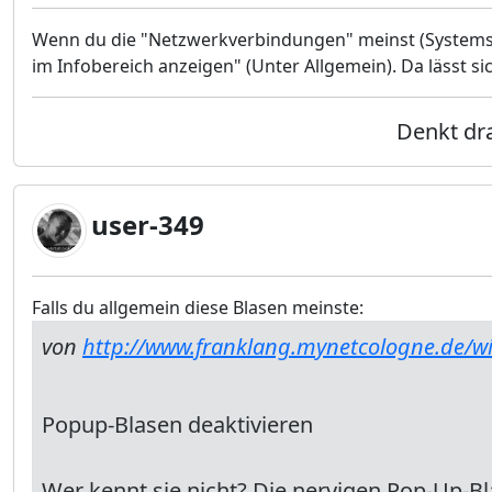
Wenn du die "Netzwerkverbindungen" meinst (Systemst
im Infobereich anzeigen" (Unter Allgemein). Da lässt si
Denkt dra
user-349
Falls du allgemein diese Blasen meinste:
von
http://www.franklang.mynetcologne.de/w
Popup-Blasen deaktivieren
Wer kennt sie nicht? Die nervigen Pop-Up-B