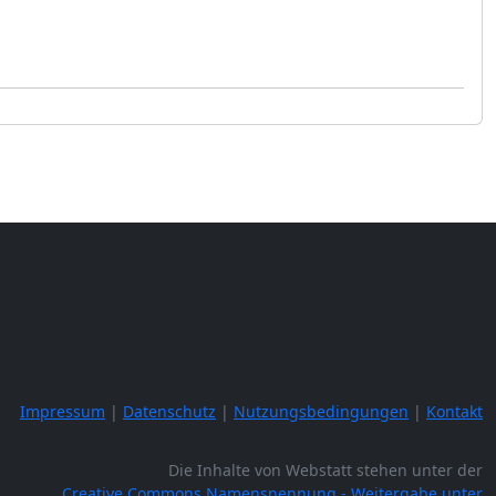
Impressum
|
Datenschutz
|
Nutzungsbedingungen
|
Kontakt
Die Inhalte von Webstatt stehen unter der
Creative Commons Namensnennung - Weitergabe unter