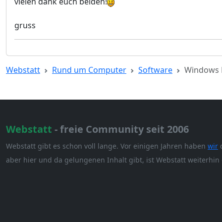
vielen dank euch beiden!
gruss
Webstatt
Rund um Computer
Software
Windows 
Webstatt
- freie Community seit 2006
Webstatt gibt es schon voll lange. Vor einigen Jahren haben
wir
d
aber hier und da gelungenen Inhalt gibt, ist Webstatt weiterhin 