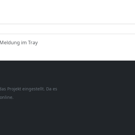
Meldung im Tray
as Projekt eingestellt. Da es
online.