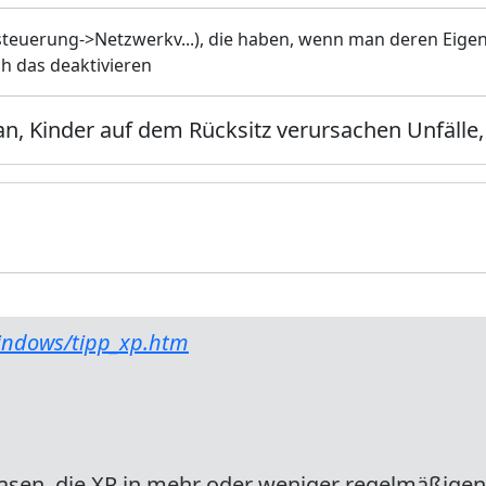
euerung->Netzwerkv...), die haben, wenn man deren Eigen
ch das deaktivieren
n, Kinder auf dem Rücksitz verursachen Unfälle,
indows/tipp_xp.htm
lasen, die XP in mehr oder weniger regelmäßige