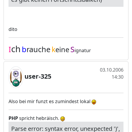
dito
ch
I
b
rauche
k
S
eine
ignatur
03.10.2006
user-325
14:30
Also bei mir funzt es zumindest lokal
PHP
spricht hebräisch.
Parse error: syntax error, unexpected ')',