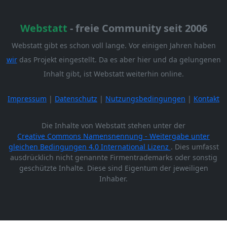
Webstatt
- freie Community seit 2006
Webstatt gibt es schon voll lange. Vor einigen Jahren haben
wir
das Projekt eingestellt. Da es aber hier und da gelungenen
Inhalt gibt, ist Webstatt weiterhin online.
Impressum
|
Datenschutz
|
Nutzungsbedingungen
|
Kontakt
Die Inhalte von Webstatt stehen unter der
Creative Commons Namensnennung - Weitergabe unter
gleichen Bedingungen 4.0 International Lizenz
. Dies umfasst
ausdrücklich nicht genannte Firmentrademarks oder sonstig
geschützte Inhalte. Diese sind Eigentum der jeweiligen
Inhaber.