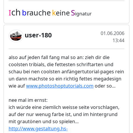
ch
I
b
rauche
k
S
eine
ignatur
01.06.2006
user-180
13:44
also auf jeden fall fang mal so an: zieh dir die
coolsten tribials, die fettesten schriftarten und
schau bei nen coolsten anfängertutorial-pages rein
un dann machste so ein richtig fettes megadesign
wie auf
www.photoshoptutorials.com
oder so...
nee mal im ernst:
ich würde eine ziemlich weisse seite vorschlagen,
auf der nur wenug farbe ist, und im hintergrund
mit grautönen und so spielen...
http://www.gestaltung.hs-