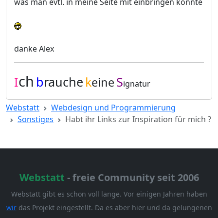
was man evtl. in meine Seite mit einbringen könnte
danke Alex
ch
I
b
rauche
k
S
eine
ignatur
Webstatt
Webdesign und Programmierung
Sonstiges
Habt ihr Links zur Inspiration für mich ?
Webstatt
- freie Community seit 2006
Webstatt gibt es schon voll lange. Vor einigen Jahren haben
wir
das Projekt eingestellt. Da es aber hier und da gelungenen