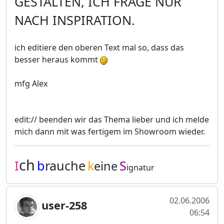
GESTALTEN, ICH FRAGE NUR
NACH INSPIRATION.
ich editiere den oberen Text mal so, dass das
besser heraus kommt
mfg Alex
edit:// beenden wir das Thema lieber und ich melde
mich dann mit was fertigem im Showroom wieder.
ch
I
b
rauche
k
S
eine
ignatur
02.06.2006
user-258
06:54