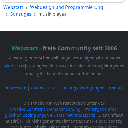
Webstatt
Webdesign und Programmierung
Sonstiges
musik playaa
Webstatt
- freie Community seit 2006
Webstatt gibt es schon voll lange. Vor einigen Jahren haben
wir
das Projekt eingestellt. Da es aber hier und da gelungenen
Inhalt gibt, ist Webstatt weiterhin online.
Impressum
|
Datenschutz
|
Nutzungsbedingungen
|
Kontakt
Die Inhalte von Webstatt stehen unter der
Creative Commons Namensnennung - Weitergabe unter
gleichen Bedingungen 4.0 International Lizenz
. Dies umfasst
ausdrücklich nicht genannte Firmentrademarks oder sonstig
geschützte Inhalte. Diese sind Eigentum der jeweiligen