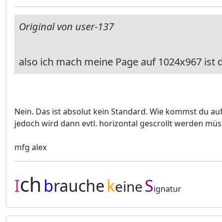
Original von user-137
also ich mach meine Page auf 1024x967 ist d
Nein. Das ist absolut kein Standard. Wie kommst du au
jedoch wird dann evtl. horizontal gescrollt werden müs
mfg alex
ch
I
b
rauche
k
S
eine
ignatur